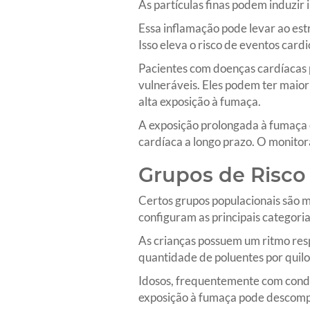
As partículas finas podem induzir
Essa inflamação pode levar ao est
Isso eleva o risco de eventos card
Pacientes com doenças cardíacas pr
vulneráveis. Eles podem ter maior
alta exposição à fumaça.
A exposição prolongada à fumaça co
cardíaca a longo prazo. O monito
Grupos de Risco
Certos grupos populacionais são m
configuram as principais categoria
As crianças possuem um ritmo resp
quantidade de poluentes por quil
Idosos, frequentemente com condi
exposição à fumaça pode descompe