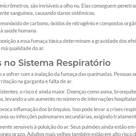
 micrômetros, são invisíveis a olho nu. Elas conseguem penetr
nte sanguínea, causando danos sistêmicos.
onóxido de carbono, óxidos de nitrogênio e compostos orgân
s à saúde humana.
posição a essa fumaça tóxica determinam a gravidade dos efei
a má qualidade do ar.
 no Sistema Respiratório
ro a sofrer com a inalação da fumaça das queimadas. Pessoas 
ritação na garganta e falta de ar.
stentes, o risco é ainda maior. Doenças como asma, bronquit
, levando a um aumento no número de internações hospitalar
rovoca inflamação dos brônquios. Isso pode levar a crises resp
ia ou infecções pulmonares secundárias, exigindo tratament
ente sensíveis à poluição do ar. Seus pulmões ainda estão em
longo prazo. Adultos mais velhos também estão em alto risco