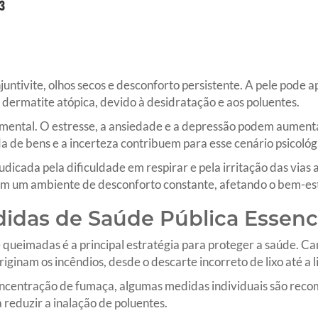
njuntivite, olhos secos e desconforto persistente. A pele pode
ermatite atópica, devido à desidratação e aos poluentes.
ental. O estresse, a ansiedade e a depressão podem aument
a de bens e a incerteza contribuem para esse cenário psicológ
dicada pela dificuldade em respirar e pela irritação das vias a
am um ambiente de desconforto constante, afetando o bem-est
idas de Saúde Pública Essenc
 queimadas é a principal estratégia para proteger a saúde. 
iginam os incêndios, desde o descarte incorreto de lixo até a 
oncentração de fumaça, algumas medidas individuais são reco
ra reduzir a inalação de poluentes.