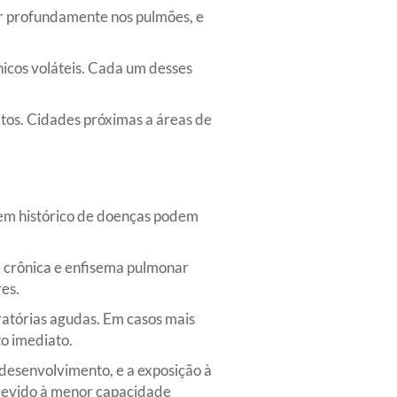
ar profundamente nos pulmões, e
icos voláteis. Cada um desses
tos. Cidades próximas a áreas de
sem histórico de doenças podem
e crônica e enfisema pulmonar
es.
iratórias agudas. Em casos mais
o imediato.
 desenvolvimento, e a exposição à
 devido à menor capacidade