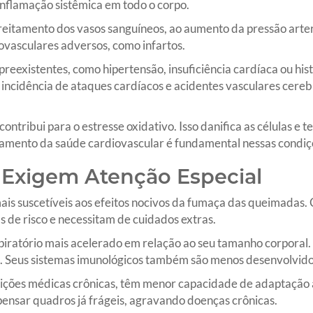
 inflamação sistêmica em todo o corpo.
reitamento dos vasos sanguíneos, ao aumento da pressão arter
iovasculares adversos, como infartos.
eexistentes, como hipertensão, insuficiência cardíaca ou histó
 incidência de ataques cardíacos e acidentes vasculares cere
ntribui para o estresse oxidativo. Isso danifica as células e 
ramento da saúde cardiovascular é fundamental nessas condiç
 Exigem Atenção Especial
ais suscetíveis aos efeitos nocivos da fumaça das queimadas. 
s de risco e necessitam de cuidados extras.
iratório mais acelerado em relação ao seu tamanho corporal. 
o. Seus sistemas imunológicos também são menos desenvolvido
ções médicas crônicas, têm menor capacidade de adaptação a
nsar quadros já frágeis, agravando doenças crônicas.