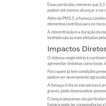
Essas partículas, menores que 2,5
podem até mesmo alcançar a corre
Além do PM2.5, a fumaça contém m
elementos contribui para os risco
A concentração e a duração da ex
incêndio são as mais afetadas pel
Impactos Diretos
O sistema respiratório é o primei
apresentar sintomas como tosse, ir
Para quem já tem condições preexi
podem ser severamente agravadas
A fumaça irrita as vias aéreas e p
graves, pode desencadear pneumon
Crianças pequenas são particularm
fumaça pode ter consequências a 