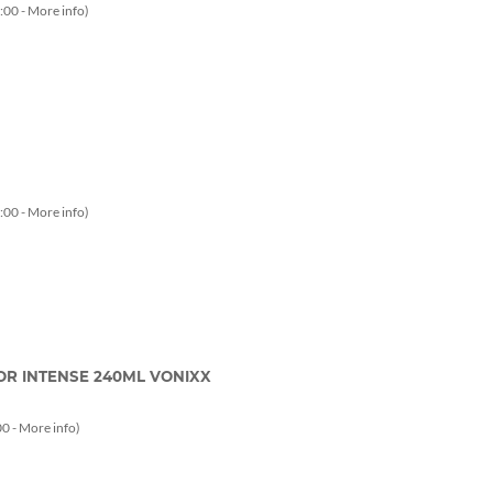
:00 -
More info
)
:00 -
More info
)
OR INTENSE 240ML VONIXX
0 -
More info
)