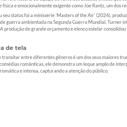
 física e emocionalmente exigente como Joe Rantz, um dos r
seu status foi a minissérie 'Masters of the Air' (2024), produ
 de guerra ambientada na Segunda Guerra Mundial, Turner in
 A produção de grande orçamento e elenco estelar consolido
a de tela
transitar entre diferentes gêneros é um dos seus maiores tru
e comédias românticas, ele demonstra um leque amplo de inter
smática e intensa, capturando a atenção do público.