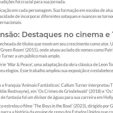
udições foi crucial para sua jornada.
icação em cada personagem. Sua formação em escolas de atua
acidade de incorporar diferentes sotaques e nuances se tornou
ernacionais.
ensão: Destaques no cinema e
recheada de títulos que mostram seu crescimento como ator. U
 'Green Room' (2015), onde atuou ao lado de nomes como Patr
e Turner a um público mais amplo.
érie 'War & Peace', uma adaptação da obra clássica de Leon To
eu elogios. Esse trabalho ampliou sua exposição e o estabelec
a franquia 'Animais Fantásticos'. Callum Turner interpretou
die Redmayne), em 'Os Crimes de Grindelwald' (2018) e 'Os
 de fantasia foi um divisor de águas para sua carreira em Hol
o estrelou o filme 'The Boys in the Boat' (2023), dirigido po
, narra a história da equipe de remo dos Estados Unidos que 