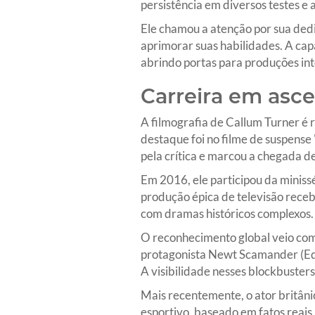
persistência em diversos testes e a
Ele chamou a atenção por sua ded
aprimorar suas habilidades. A cap
abrindo portas para produções int
Carreira em asc
A filmografia de Callum Turner é 
destaque foi no filme de suspense
pela crítica e marcou a chegada d
Em 2016, ele participou da miniss
produção épica de televisão receb
com dramas históricos complexos.
O reconhecimento global veio com 
protagonista Newt Scamander (Ed
A visibilidade nesses blockbusters
Mais recentemente, o ator britânic
esportivo, baseado em fatos reais