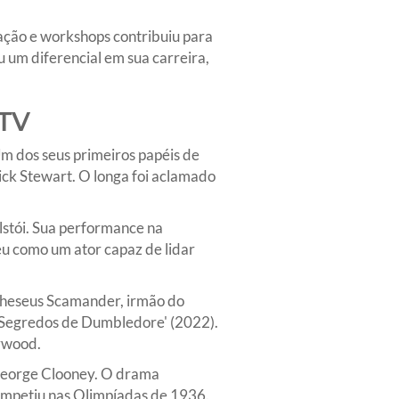
ção e workshops contribuiu para
 um diferencial em sua carreira,
 TV
m dos seus primeiros papéis de
ick Stewart. O longa foi aclamado
lstói. Sua performance na
eu como um ator capaz de lidar
 Theseus Scamander, irmão do
 Segredos de Dumbledore' (2022).
lywood.
r George Clooney. O drama
competiu nas Olimpíadas de 1936.