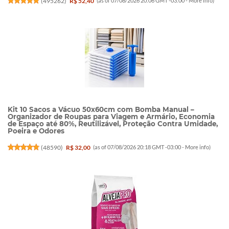
(
495262
)
R$ 52,40
(as of 07/08/2026 20:06 GMT -03:00 -
More info
)
Kit 10 Sacos a Vácuo 50x60cm com Bomba Manual –
Organizador de Roupas para Viagem e Armário, Economia
de Espaço até 80%, Reutilizável, Proteção Contra Umidade,
Poeira e Odores
(
48590
)
R$ 32,00
(as of 07/08/2026 20:18 GMT -03:00 -
More info
)