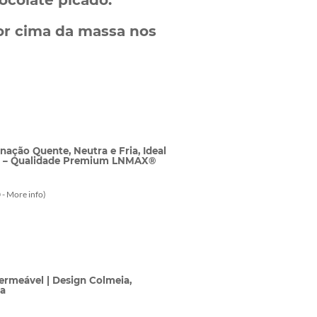
ocolate picado.
or cima da massa nos
nação Quente, Neutra e Fria, Ideal
um – Qualidade Premium LNMAX®
 -
More info
)
ermeável | Design Colmeia,
da