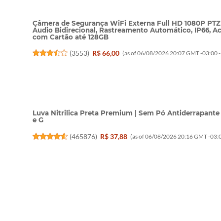
Câmera de Segurança WiFi Externa Full HD 1080P PTZ 
Áudio Bidirecional, Rastreamento Automático, IP66, Ac
com Cartão até 128GB
(
3553
)
R$ 66,00
(as of 06/08/2026 20:07 GMT -03:00 
Luva Nitrilica Preta Premium | Sem Pó Antiderrapante 
e G
(
465876
)
R$ 37,88
(as of 06/08/2026 20:16 GMT -03:0