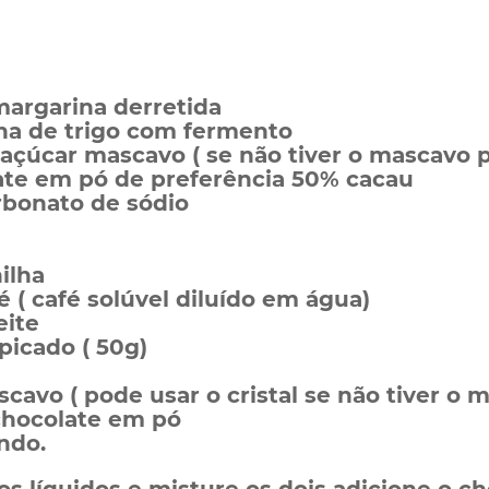
margarina derretida
nha de trigo com fermento
 açúcar mascavo ( se não tiver o mascavo p
late em pó de preferência 50% cacau
rbonato de sódio
ilha
é ( café solúvel diluído em água)
eite
picado ( 50g)
scavo ( pode usar o cristal se não tiver o 
chocolate em pó
endo.