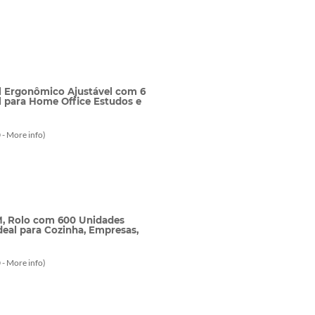
l Ergonômico Ajustável com 6
al para Home Office Estudos e
 -
More info
)
M, Rolo com 600 Unidades
deal para Cozinha, Empresas,
 -
More info
)