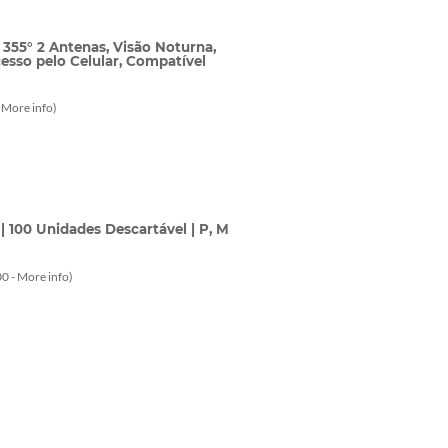
355° 2 Antenas, Visão Noturna,
esso pelo Celular, Compatível
-
More info
)
| 100 Unidades Descartável | P, M
0 -
More info
)