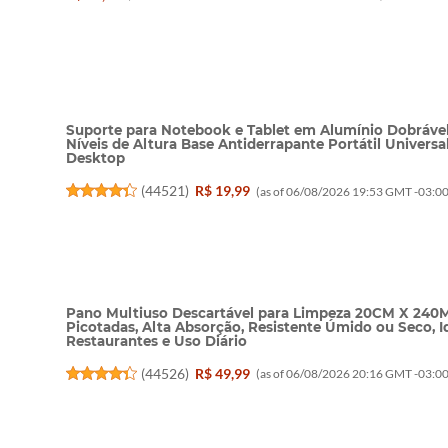
Suporte para Notebook e Tablet em Alumínio Dobráve
Níveis de Altura Base Antiderrapante Portátil Univers
Desktop
(
44521
)
R$ 19,99
(as of 06/08/2026 19:53 GMT -03:00
Pano Multiuso Descartável para Limpeza 20CM X 240
Picotadas, Alta Absorção, Resistente Úmido ou Seco, I
Restaurantes e Uso Diário
(
44526
)
R$ 49,99
(as of 06/08/2026 20:16 GMT -03:00