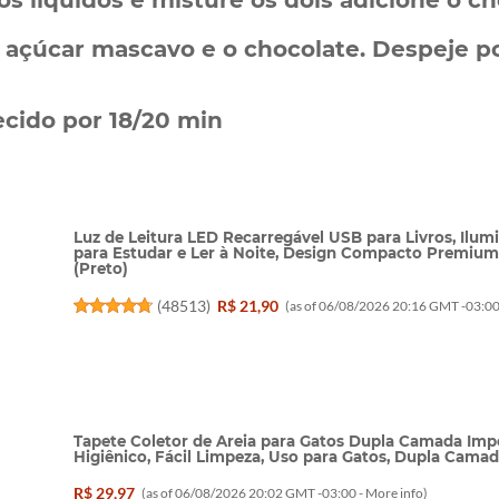
os líquidos e misture os dois adicione o ch
o açúcar mascavo e o chocolate. Despeje p
ecido por 18/20 min
Luz de Leitura LED Recarregável USB para Livros, Ilumi
para Estudar e Ler à Noite, Design Compacto Premi
(Preto)
(
48513
)
R$ 21,90
(as of 06/08/2026 20:16 GMT -03:00
Tapete Coletor de Areia para Gatos Dupla Camada Imp
Higiênico, Fácil Limpeza, Uso para Gatos, Dupla Cama
R$ 29,97
(as of 06/08/2026 20:02 GMT -03:00 -
More info
)