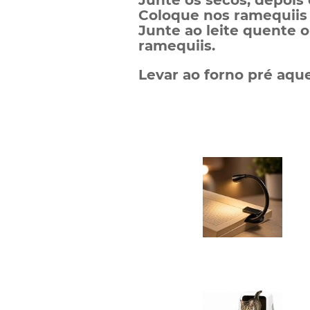
Junte os secos, depois 
Coloque nos ramequiis
Junte ao leite quente 
ramequiis.
Levar ao forno pré aqu