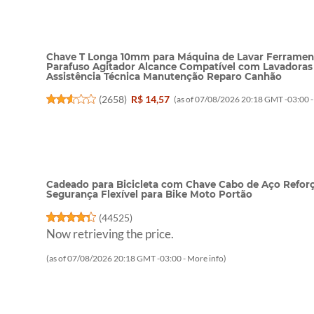
Chave T Longa 10mm para Máquina de Lavar Ferrame
Parafuso Agitador Alcance Compatível com Lavadoras
Assistência Técnica Manutenção Reparo Canhão
(
2658
)
R$ 14,57
(as of 07/08/2026 20:18 GMT -03:00 
Cadeado para Bicicleta com Chave Cabo de Aço Reforç
Segurança Flexível para Bike Moto Portão
(
44525
)
Now retrieving the price.
(as of 07/08/2026 20:18 GMT -03:00 -
More info
)