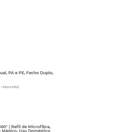
al, PA e PE, Fecho Duplo,
 -
More info
)
° | Refil de Microfibra,
ão Mágico, Uso Doméstico