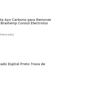
nta Aço Carbono para Remover
 Brastemp Consul Electrolux
-
More info
)
ado Espiral Preto Trava de