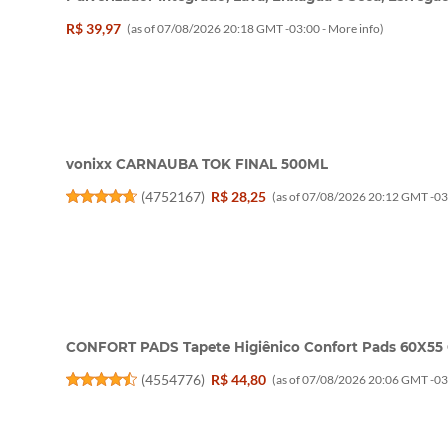
R$ 39,97
(as of 07/08/2026 20:18 GMT -03:00 -
More info
)
vonixx CARNAUBA TOK FINAL 500ML
(
4752167
)
R$ 28,25
(as of 07/08/2026 20:12 GMT -03
CONFORT PADS Tapete Higiênico Confort Pads 60X55
(
4554776
)
R$ 44,80
(as of 07/08/2026 20:06 GMT -03