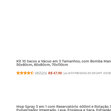
Kit 10 Sacos a Vácuo em 3 Tamanhos, com Bomba Manu
50x60cm, 60x80cm, 70x110cm
(
45521
)
R$ 47,90
(as of 07/08/2026 20:18 GMT -03:00
Mop Spray 3 em 1 com Reservatório 400ml e Rotação 360
Pulverizador Integrado, Lava, Enxágua e Seca, Esfreg