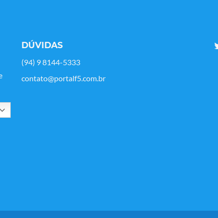
DÚVIDAS
(94) 9 8144-5333
e
contato@portalf5.com.br