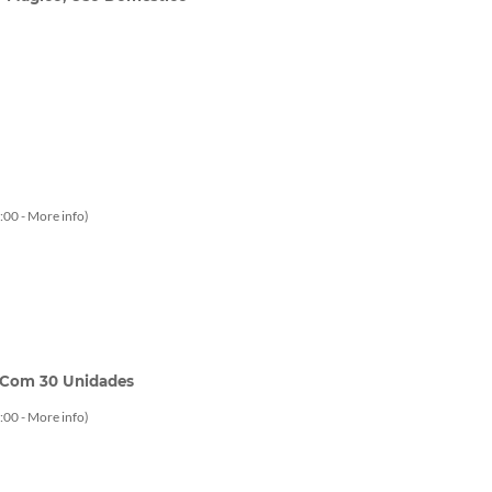
:00 -
More info
)
 Com 30 Unidades
:00 -
More info
)