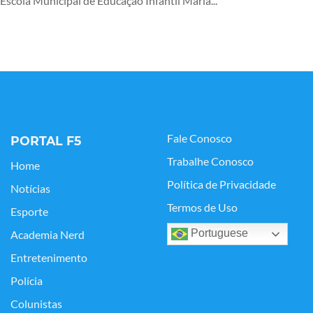
Escola Municipal de Educação Infantil Maria...
Fale Conosco
PORTAL F5
Trabalhe Conosco
Home
Política de Privacidade
Notícias
Termos de Uso
Esporte
Portuguese
Academia Nerd
Entretenimento
Polícia
Colunistas