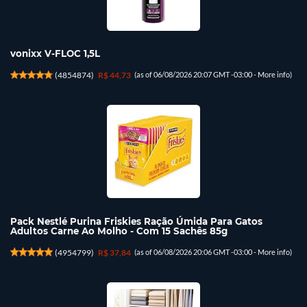
vonixx V-FLOC 1,5L
(
4854874
)
R$ 44,73
(as of 06/08/2026 20:07 GMT -03:00 -
More info
)
Pack Nestlé Purina Friskies Ração Úmida Para Gatos
Adultos Carne Ao Molho - Com 15 Sachês 85g
(
4954799
)
R$ 37,84
(as of 06/08/2026 20:06 GMT -03:00 -
More info
)