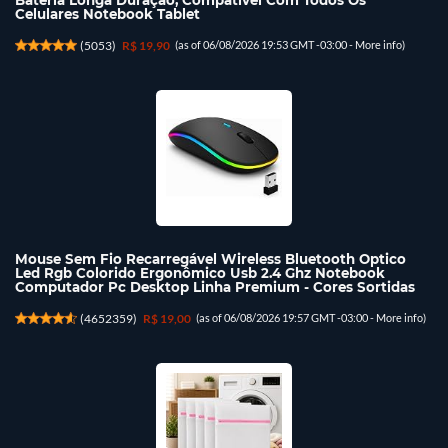
Bateria Longa Duração, Compatível Com Todos Os
Celulares Notebook Tablet
(
5053
)
R$ 19,90
(as of 06/08/2026 19:53 GMT -03:00 -
More info
)
Mouse Sem Fio Recarregável Wireless Bluetooth Optico
Led Rgb Colorido Ergonômico Usb 2.4 Ghz Notebook
Computador Pc Desktop Linha Premium - Cores Sortidas
(
4652359
)
R$ 19,00
(as of 06/08/2026 19:57 GMT -03:00 -
More info
)