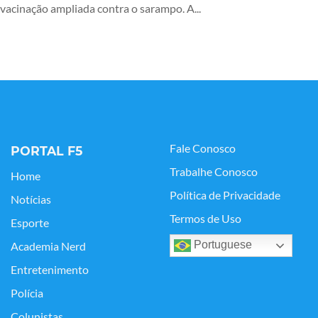
vacinação ampliada contra o sarampo. A...
Fale Conosco
PORTAL F5
Trabalhe Conosco
Home
Política de Privacidade
Notícias
Termos de Uso
Esporte
Portuguese
Academia Nerd
Entretenimento
Polícia
Colunistas