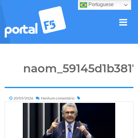
Portuguese
naom_59145d1b381
20/05/2026
Nenhum comentário