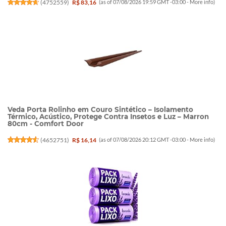
(
4752559
)
R$ 83,16
(as of 07/08/2026 19:59 GMT -03:00 -
More info
)
Veda Porta Rolinho em Couro Sintético – Isolamento
Térmico, Acústico, Protege Contra Insetos e Luz – Marron
80cm - Comfort Door
(
4652751
)
R$ 16,14
(as of 07/08/2026 20:12 GMT -03:00 -
More info
)