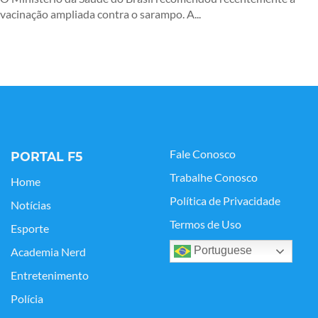
vacinação ampliada contra o sarampo. A...
Fale Conosco
PORTAL F5
Trabalhe Conosco
Home
Política de Privacidade
Notícias
Termos de Uso
Esporte
Portuguese
Academia Nerd
Entretenimento
Polícia