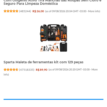
Com Oxigênio Ativo Tira Manchas das Roupas Sem Cloro e
Seguro Para Limpeza Doméstica
(
485244
)
R$ 26,00
(as of 09/08/2026 20:04 GMT -03:00 -
More info
)
Sparta Maleta de ferramentas kit com 129 peças
(
47518335
)
R$ 89,90
(as of 09/08/2026 20:20 GMT -03:00 -
More
info
)