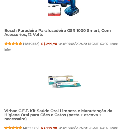
Bosch Furadeira Parafusadeira GSR 1000 Smart, Com
Acessórios, 12 Volts
(
4859553
)
R$ 299,90
(as of 05/08/2026 20:16 GMT -03:00 -
More
info
)
Virbac C.E.T. Kit Saúde Oral Limpeza e Manutenção da
Higiene Oral para Cães e Gatos (pasta + escova +
necessaire)
(
4853382
)
R$ 119,90
(as of 05/08/2026 20:06 GMT -03:00 -
More