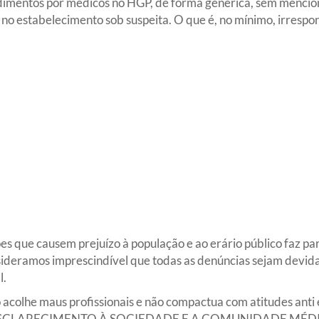
imentos por médicos no HGP, de forma genérica, sem mencio
 no estabelecimento sob suspeita. O que é, no mínimo, irrespo
es que causem prejuízo à população e ao erário público faz par
sideramos imprescindível que todas as denúncias sejam devi
l.
olhe maus profissionais e não compactua com atitudes anti éti
CLARECIMENTO À SOCIEDADE E A COMUNIDADE MÉDICA, c