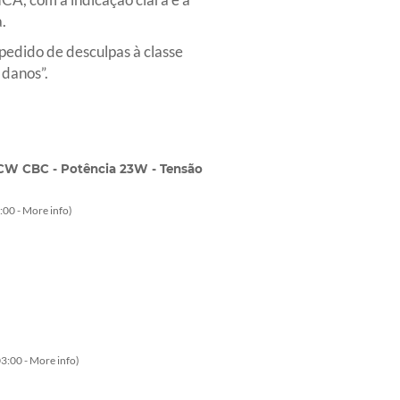
.
pedido de desculpas à classe
 danos”.
CW CBC - Potência 23W - Tensão
:00 -
More info
)
3:00 -
More info
)