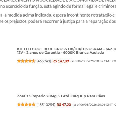
o exercício da função, está agindo de forma ilegal e criminosa
 a medida acima indicada, espera incontinente retratação e 
 os prejuízos, poderá recorrer à justiça para a reparação dos
KIT LED COOL BLUE CROSS H8/H11/H16 OSRAM - 64211
12V - 2 anos de Garantia - 6000K Branca Azulada
(
465943
)
R$ 147,89
(as of 06/08/2026 20:07 GMT -03
Zoetis Simparic 20Mg 5 1 Até 10Kg 1Cp Para Cães
(
48510254
)
R$ 47,20
(as of 06/08/2026 20:06 GMT -0