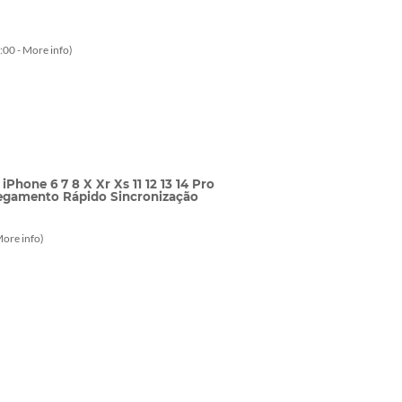
:00 -
More info
)
hone 6 7 8 X Xr Xs 11 12 13 14 Pro
rregamento Rápido Sincronização
ore info
)