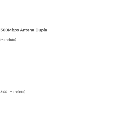
 1300Mbps Antena Dupla
-
More info
)
3:00 -
More info
)