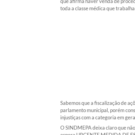
que afirma haver venda de proced
toda a classe médica que trabalha
Sabemos que a fiscalização de açõ
parlamento municipal, porém con
injustiças com a categoria em gera
O SINDMEPA deixa claro que não ac
espera URGENTE MEDIDA DE ES