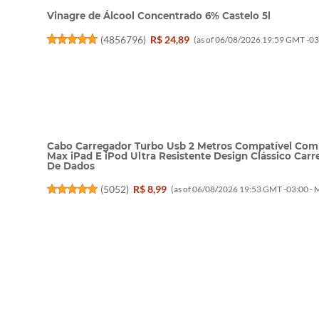
Vinagre de Álcool Concentrado 6% Castelo 5l
(
4856796
)
R$ 24,89
(as of 06/08/2026 19:59 GMT -03
Cabo Carregador Turbo Usb 2 Metros Compatível Com iP
Max iPad E iPod Ultra Resistente Design Clássico Ca
De Dados
(
5052
)
R$ 8,99
(as of 06/08/2026 19:53 GMT -03:00 -
M