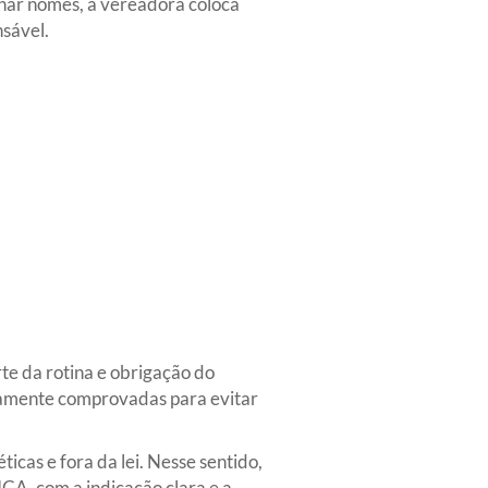
nar nomes, a vereadora coloca
nsável.
te da rotina e obrigação do
damente comprovadas para evitar
cas e fora da lei. Nesse sentido,
om a indicação clara e a