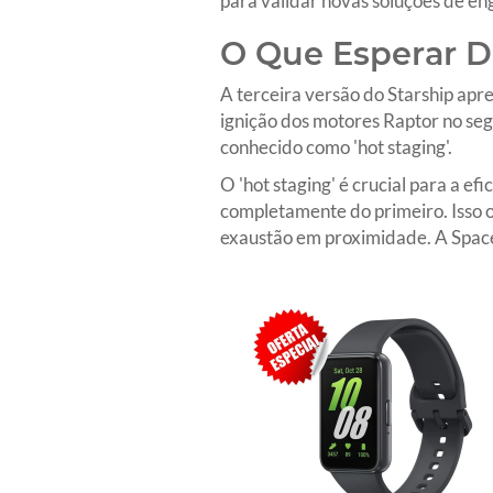
para validar novas soluções de en
O Que Esperar De
A terceira versão do Starship apr
ignição dos motores Raptor no se
conhecido como 'hot staging'.
O 'hot staging' é crucial para a ef
completamente do primeiro. Isso o
exaustão em proximidade. A SpaceX