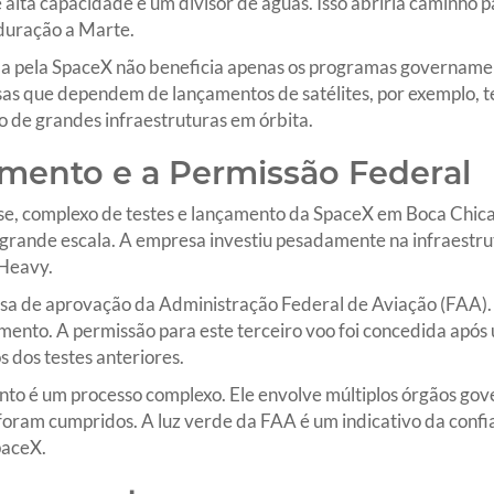
e alta capacidade é um divisor de águas. Isso abriria caminho p
duração a Marte.
a pela SpaceX não beneficia apenas os programas governamen
esas que dependem de lançamentos de satélites, por exemplo, 
 de grandes infraestruturas em órbita.
mento e a Permissão Federal
e, complexo de testes e lançamento da SpaceX em Boca Chica, 
 grande escala. A empresa investiu pesadamente na infraestrut
 Heavy.
isa de aprovação da Administração Federal de Aviação (FAA).
mento. A permissão para este terceiro voo foi concedida após
s dos testes anteriores.
to é um processo complexo. Ele envolve múltiplos órgãos gov
foram cumpridos. A luz verde da FAA é um indicativo da confi
paceX.