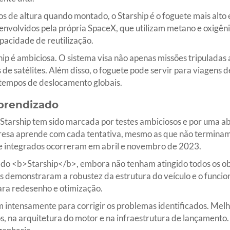
 altura quando montado, o Starship é o foguete mais alto e 
nvolvidos pela própria SpaceX, que utilizam metano e oxigêni
pacidade de reutilização.
hip é ambiciosa. O sistema visa não apenas missões tripuladas
e satélites. Além disso, o foguete pode servir para viagens de
 tempos de deslocamento globais.
Aprendizado
Starship tem sido marcada por testes ambiciosos e por uma 
empresa aprende com cada tentativa, mesmo as que não terminam
te integrados ocorreram em abril e novembro de 2023.
do <b>Starship</b>, embora não tenham atingido todos os ob
s demonstraram a robustez da estrutura do veículo e o funcio
ara redesenho e otimização.
 intensamente para corrigir os problemas identificados. Mel
s, na arquitetura do motor e na infraestrutura de lançament