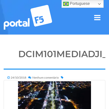
Portuguese
DCIM101MEDIADJI_
24/10/2018
Nenhum comentário