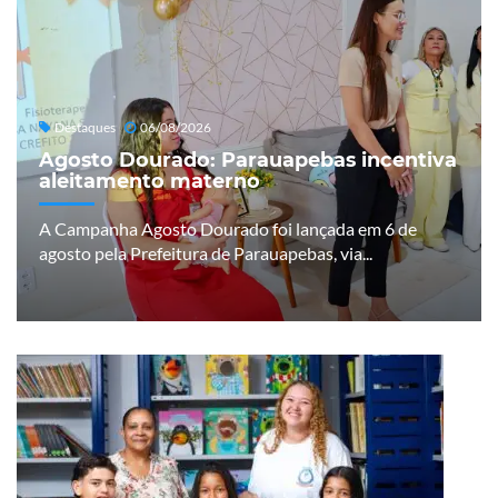
Destaques
06/08/2026
Agosto Dourado: Parauapebas incentiva
aleitamento materno
A Campanha Agosto Dourado foi lançada em 6 de
agosto pela Prefeitura de Parauapebas, via...