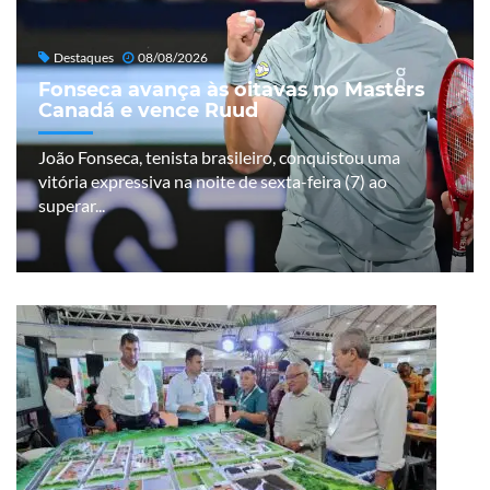
Destaques
08/08/2026
Fonseca avança às oitavas no Masters
Canadá e vence Ruud
João Fonseca, tenista brasileiro, conquistou uma
vitória expressiva na noite de sexta-feira (7) ao
superar...