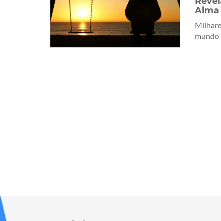
Revel
Alma
Milhare
mundo r