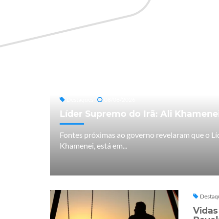
Destaques
08/08/2026
Líder Supremo do Irã: Ali Khamenei
Fontes próximas ao governo revelaram que o Líd
Khamenei, está em...
Destaq
Vidas