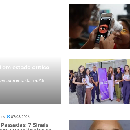
 em estado crítico
er Supremo do Irã, Ali
ues
07/08/2026
 Passadas: 7 Sinais