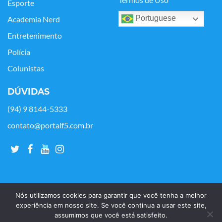
Termos de Uso
Esporte
Portuguese
Academia Nerd
Entretenimento
Polícia
Colunistas
DÚVIDAS
(94) 9 8144-5333
contato@portalf5.com.br
Nós utilizamos cookies para garantir que você tenha a melhor
experiência em nosso site. Se você continua a usar este site,
assumimos que você está satisfeito.
Copyright © Portal F5 - 2021. Todos os os direitos reservados.