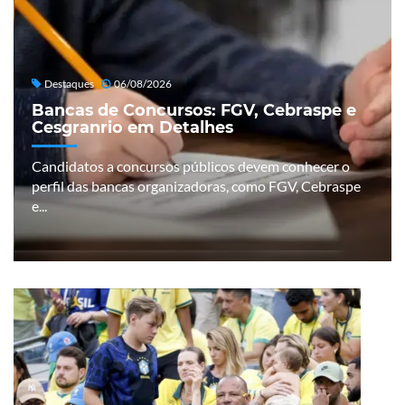
Destaques
06/08/2026
Bancas de Concursos: FGV, Cebraspe e
Cesgranrio em Detalhes
Candidatos a concursos públicos devem conhecer o
perfil das bancas organizadoras, como FGV, Cebraspe
e...