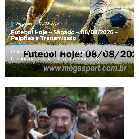
Destaques
08/08/2026
Futebol Hoje – Sábado – 08/08/2026 –
Palpites e Transmissão
O sábado será um dos mais movimentados da
temporada, com partidas pelas Séries A, B,...