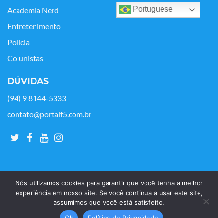
Portuguese
Academia Nerd
Entretenimento
Polícia
Colunistas
DÚVIDAS
(94) 9 8144-5333
contato@portalf5.com.br
Nós utilizamos cookies para garantir que você tenha a melhor
experiência em nosso site. Se você continua a usar este site,
assumimos que você está satisfeito.
Copyright © Portal F5 - 2021. Todos os os direitos reservados.
Ok
Política de Privacidade