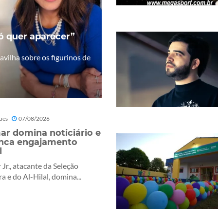
só quer aparecer”
vilha sobre os figurinos de
ues
07/08/2026
r domina noticiário e
nca engajamento
l
Jr., atacante da Seleção
ra e do Al-Hilal, domina...