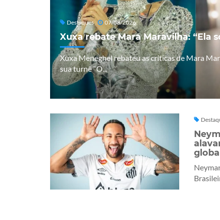
Destaques
07/08/2026
Xuxa rebate Mara Maravilha: “Ela 
Xuxa Meneghel rebateu as críticas de Mara Mara
sua turnê “O...
Destaq
Neyma
alava
globa
Neymar 
Brasilei