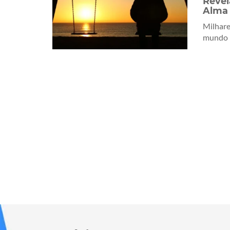
Revel
Alma
Milhare
mundo r