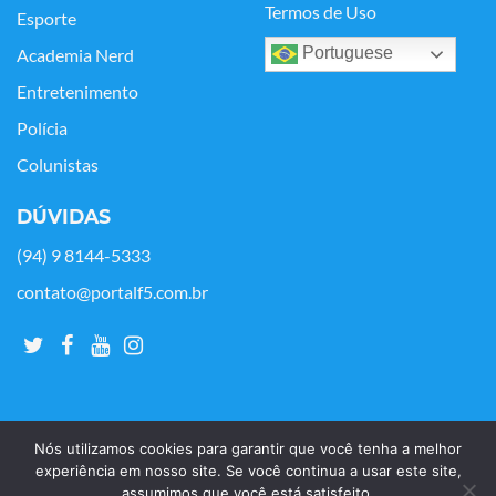
Termos de Uso
Esporte
Portuguese
Academia Nerd
Entretenimento
Polícia
Colunistas
DÚVIDAS
(94) 9 8144-5333
contato@portalf5.com.br
Nós utilizamos cookies para garantir que você tenha a melhor
experiência em nosso site. Se você continua a usar este site,
assumimos que você está satisfeito.