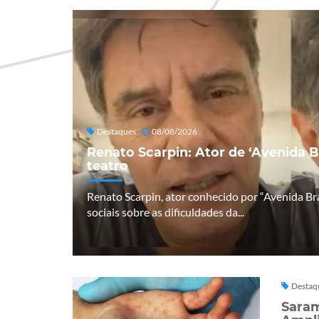
Destaques
08/08/2026
Renato Scarpin: Ator de ‘Avenida B
teatro
Renato Scarpin, ator conhecido por “Avenida Bra
sociais sobre as dificuldades da...
Destaq
Saram