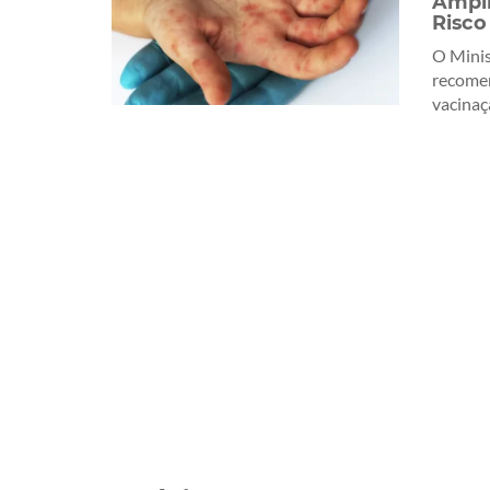
Ampl
Risco
O Minis
recome
vacinaçã