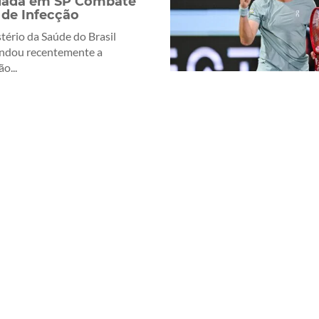
iada em SP Combate
 de Infecção
tério da Saúde do Brasil
ndou recentemente a
o...