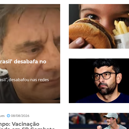
rasil’ desabafa no
sil”, desabafou nas redes
ues
08/08/2026
po: Vacinação