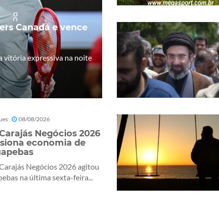
ters Canadá e vence
 vitória expressiva na noite
ues
08/08/2026
 Carajás Negócios 2026
siona economia de
uapebas
 Carajás Negócios 2026 agitou
ebas na última sexta-feira...