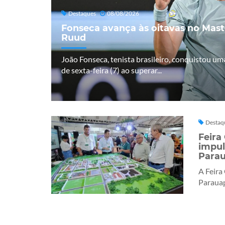
Destaques
08/08/2026
Fonseca avança às oitavas no Mas
Ruud
João Fonseca, tenista brasileiro, conquistou uma
de sexta-feira (7) ao superar...
Destaq
Feira
impul
Para
A Feira
Parauap