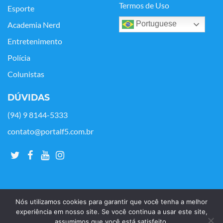
Termos de Uso
Esporte
Portuguese
Academia Nerd
Entretenimento
Polícia
Colunistas
DÚVIDAS
(94) 9 8144-5333
contato@portalf5.com.br
Nós utilizamos cookies para garantir que você tenha a melhor
experiência em nosso site. Se você continua a usar este site,
assumimos que você está satisfeito.