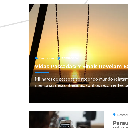
Destaques
07/08/2026
Vidas Passadas: 7 Sinais Revelam 
Milhares de pessoas ao redor do mundo relata
memórias desconhecidas, sonhos recorrentes ou
Destaq
Parau