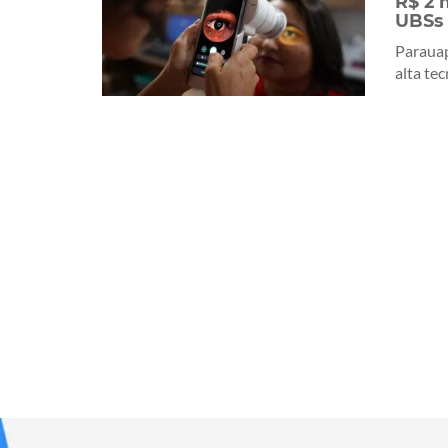
R$ 2 
UBSs
Paraua
alta tec