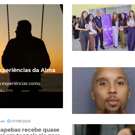
Experiências da Alma
m experiências como
...
ues
07/08/2026
apebas recebe quase