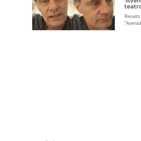
‘Aven
teatr
Renato 
“Avenida