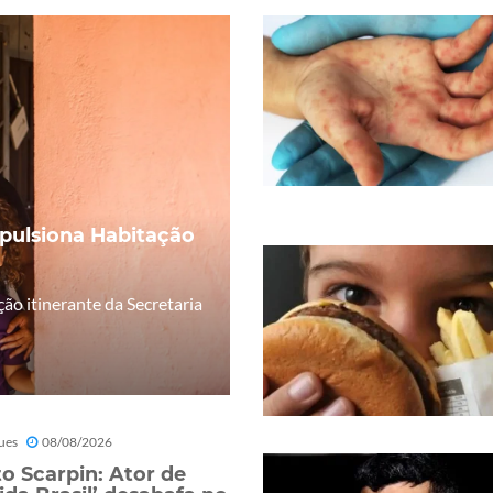
mpulsiona Habitação
o itinerante da Secretaria
ues
08/08/2026
o Scarpin: Ator de