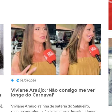
08/08/2026
Viviane Araújo: ‘Não consigo me ver
m
longe do Carnaval’
),
Viviane Araújo, rainha de bateria do Salgueiro,
revelou que ainda não consegue se imaginar longe...