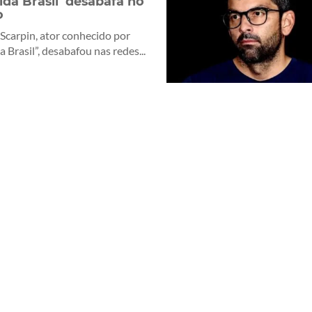
ida Brasil’ desabafa no
o
Scarpin, ator conhecido por
 Brasil”, desabafou nas redes...