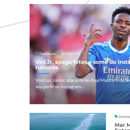
Destaques
06/08/2026
Vini Jr. apaga fotos e some do Ins
rumores
Vinícius Júnior, atacante do Real Madrid e da Se
seu perfil no Instagram...
Destaq
Mar M