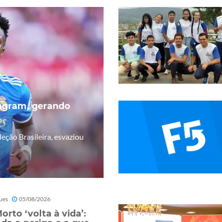
tagram, gerando
leção Brasileira, esvaziou
ues
05/08/2026
orto ‘volta à vida’: