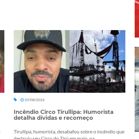
05/08/2026
Incêndio Circo Tirullipa: Humorista
detalha dívidas e recomeço
e
Tirullipa, humorista, desabafou sobre o incêndio que
destruiu seu Circo do Tirú em maio, na...