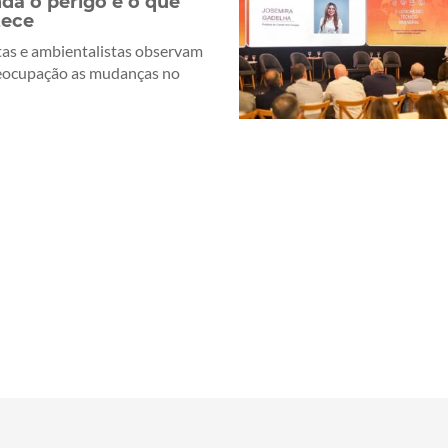
da o perigo e o que
tece
tas e ambientalistas observam
eocupação as mudanças no