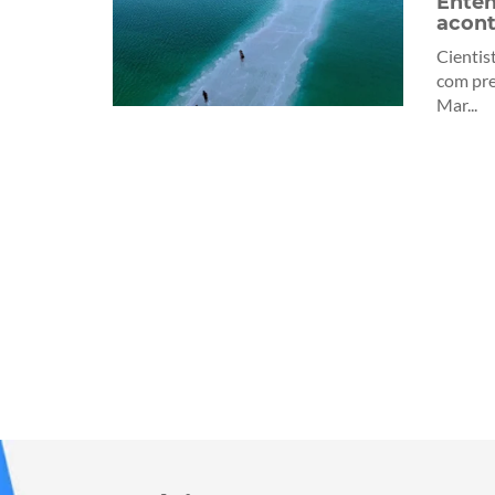
Enten
acon
Cientis
com pr
Mar...