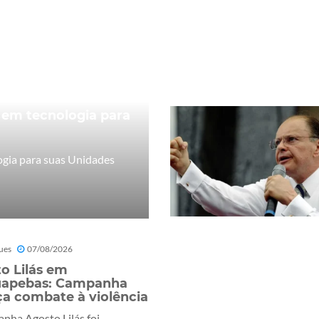
 em tecnologia para
ogia para suas Unidades
ues
07/08/2026
o Lilás em
uapebas: Campanha
ça combate à violência
nha Agosto Lilás foi