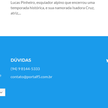
Lucas Pinheiro, esquiador alpino que encerrou uma
temporada histórica, e sua namorada Isadora Cruz,
atriz,...
DÚVIDAS
(94) 9 8144-5333
e
contato@portalf5.com.br