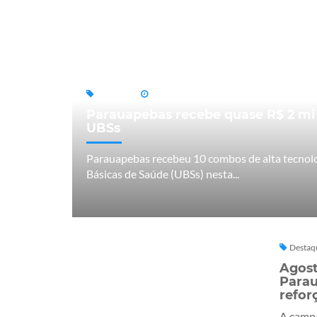
Destaques
07/08/2026
Parauapebas recebe quase R$ 2 mi
UBSs
Parauapebas recebeu 10 combos de alta tecnol
Básicas de Saúde (UBSs) nesta...
Destaq
Agost
Para
refor
A campa