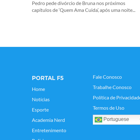
Pedro pede divórcio de Bruna nos próximos
capítulos de ‘Quem Ama Cuida’, após uma noite...
Fale Conosco
PORTAL F5
Trabalhe Conosco
Home
Política de Privacidad
Notícias
Termos de Uso
Esporte
Portuguese
Academia Nerd
Entretenimento