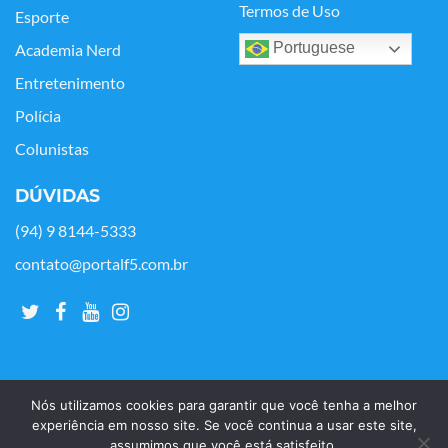
Termos de Uso
Esporte
Portuguese
Academia Nerd
Entretenimento
Polícia
Colunistas
DÚVIDAS
(94) 9 8144-5333
contato@portalf5.com.br
Nós utilizamos cookies para garantir que você tenha a melhor
experiência em nosso site. Se você continua a usar este site,
assumimos que você está satisfeito.