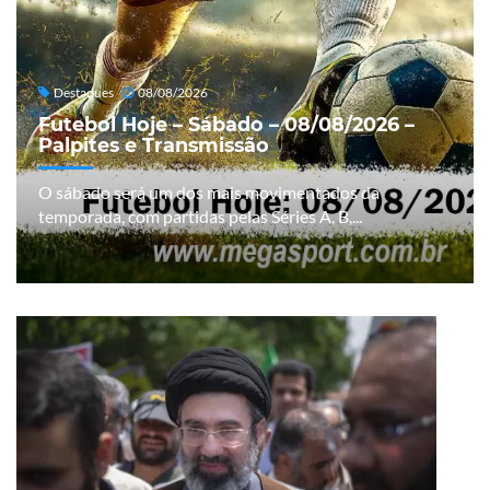
Destaques
08/08/2026
Futebol Hoje – Sábado – 08/08/2026 –
Palpites e Transmissão
O sábado será um dos mais movimentados da
temporada, com partidas pelas Séries A, B,...