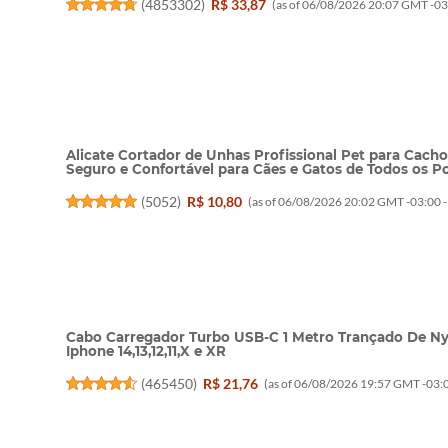
(
4853302
)
R$ 33,87
(as of 06/08/2026 20:07 GMT -03
Alicate Cortador de Unhas Profissional Pet para Cachor
Seguro e Confortável para Cães e Gatos de Todos os P
(
5052
)
R$ 10,80
(as of 06/08/2026 20:02 GMT -03:00 
Cabo Carregador Turbo USB-C 1 Metro Trançado De N
Iphone 14,13,12,11,X e XR
(
465450
)
R$ 21,76
(as of 06/08/2026 19:57 GMT -03:0