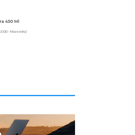
ra 450 Ml
3:00 -
More info
)