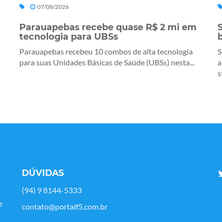
07/08/2026
Parauapebas recebe quase R$ 2 mi em
tecnologia para UBSs
Parauapebas recebeu 10 combos de alta tecnologia
S
para suas Unidades Básicas de Saúde (UBSs) nesta...
a
s
DÚVIDAS
(94) 9 8144-5333
e
contato@portalf5.com.br