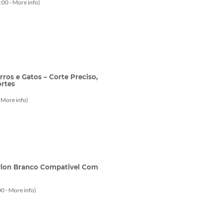
:00 -
More info
)
ros e Gatos – Corte Preciso,
ortes
-
More info
)
ylon Branco Compativel Com
0 -
More info
)