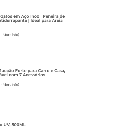
 Gatos em Aço Inox | Peneira de
iderrapante | Ideal para Areia
 -
More info
)
Sucção Forte para Carro e Casa,
vável com 7 Acessórios
 -
More info
)
ão UV, 500ML