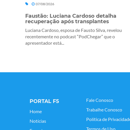
07/08/2026
Faustão: Luciana Cardoso detalha
recuperação após transplantes
Luciana Cardoso, esposa de Fausto Silva, revelou
recentemente no podcast “PodChegar” que o
apresentador está...
Fale Conosco
PORTAL F5
Trabalhe Conosco
Home
Política de Privacidad
Notícias
Termos de Uso