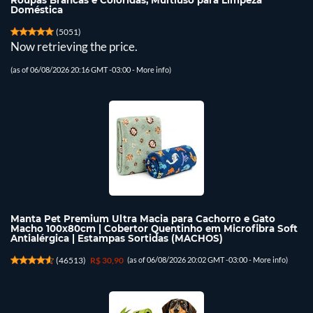
Roupas Brancas e Coloridas, Multiuso para Limpeza
Doméstica
(
5051
)
Now retrieving the price.
(as of 06/08/2026 20:16 GMT -03:00 -
More info
)
Manta Pet Premium Ultra Macia para Cachorro e Gato
Macho 100x80cm | Cobertor Quentinho em Microfibra Soft
Antialérgica | Estampas Sortidas (MACHOS)
(
46513
)
R$ 30,90
(as of 06/08/2026 20:02 GMT -03:00 -
More info
)