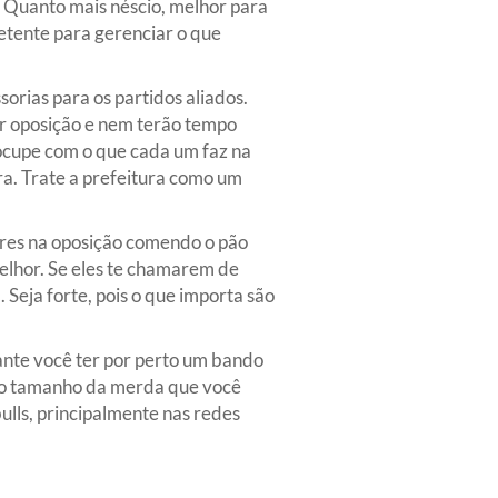
a. Quanto mais néscio, melhor para
petente para gerenciar o que
orias para os partidos aliados.
er oposição e nem terão tempo
eocupe com o que cada um faz na
ra. Trate a prefeitura como um
ores na oposição comendo o pão
elhor. Se eles te chamarem de
 Seja forte, pois o que importa são
tante você ter por perto um bando
 o tamanho da merda que você
lls, principalmente nas redes