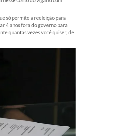
á nesse conto do vigário com
ue só permite a reeleição para
ar 4 anos fora do governo para
ente quantas vezes você quiser, de