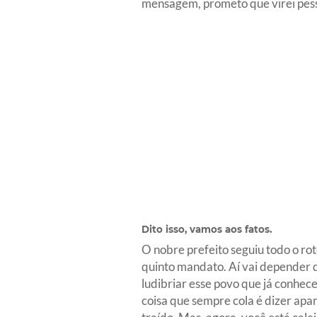
mensagem, prometo que virei pess
Dito isso, vamos aos fatos.
O nobre prefeito seguiu todo o rot
quinto mandato. Aí vai depender d
ludibriar esse povo que já conhec
coisa que sempre cola é dizer apa