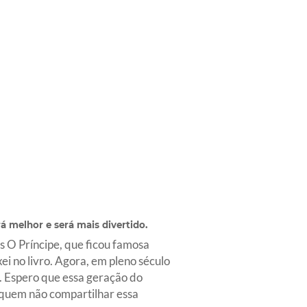
á melhor e será mais divertido.
as O Príncipe, que ficou famosa
 no livro. Agora, em pleno século
. Espero que essa geração do
 quem não compartilhar essa