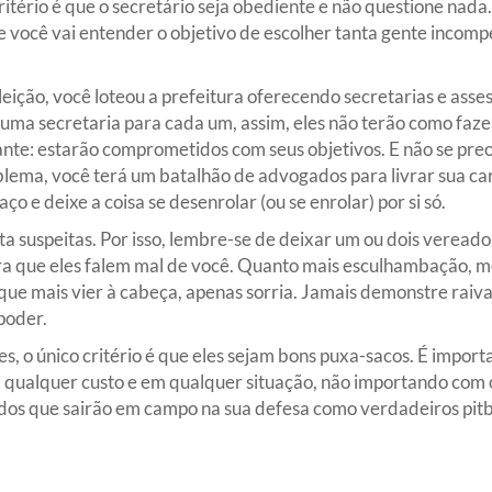
ritério é que o secretário seja obediente e não questione nad
te você vai entender o objetivo de escolher tanta gente incom
ção, você loteou a prefeitura oferecendo secretarias e assess
ê uma secretaria para cada um, assim, eles não terão como faz
ortante: estarão comprometidos com seus objetivos. E não se pr
oblema, você terá um batalhão de advogados para livrar sua ca
 e deixe a coisa se desenrolar (ou se enrolar) por si só.
a suspeitas. Por isso, lembre-se de deixar um ou dois veread
ra que eles falem mal de você. Quanto mais esculhambação, m
 que mais vier à cabeça, apenas sorria. Jamais demonstre raiva.
poder.
s, o único critério é que eles sejam bons puxa-sacos. É impor
 qualquer custo e em qualquer situação, não importando com
dos que sairão em campo na sua defesa como verdadeiros pitbu