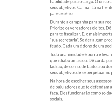
habilidade para o cargo. O único c
seus objetivos. Calma! Lá na fren
parece sério.
Durante a campanha para sua reelei
Priorize os vereadores eleitos. D
para te fiscalizar. E, o mais imp
“sua secretaria”. Se der algum pr
feudo. Cada um é dono de um pedaço
Toda unanimidade é burra e levant
que i diabo amassou. Dê corda pa
ladrão, de corno, de baitola ou do
seus objetivos de se perpetuar no 
Na hora de escolher seus assessore
de bajuladores que te defendam a
faça. Eles funcionarão como solda
sociais.