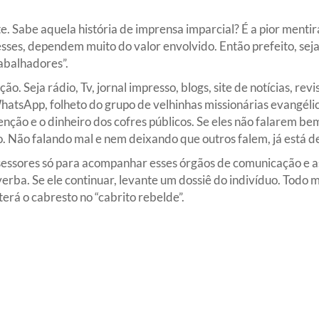
e. Sabe aquela história de imprensa imparcial? É a pior ment
resses, dependem muito do valor envolvido. Então prefeito, sej
abalhadores”.
o. Seja rádio, Tv, jornal impresso, blogs, site de notícias, revi
hatsApp, folheto do grupo de velhinhas missionárias evangél
nção e o dinheiro dos cofres públicos. Se eles não falarem be
ito. Não falando mal e nem deixando que outros falem, já está
sessores só para acompanhar esses órgãos de comunicação e as
verba. Se ele continuar, levante um dossiê do indivíduo. Tod
erá o cabresto no “cabrito rebelde”.