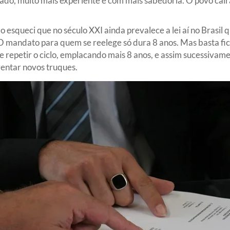
ejado, muito mais experiente e com mais sabedoria. O povo cair
esqueci que no século XXI ainda prevalece a lei aí no Brasil q
O mandato para quem se reelege só dura 8 anos. Mas basta fic
e repetir o ciclo, emplacando mais 8 anos, e assim sucessivam
entar novos truques.