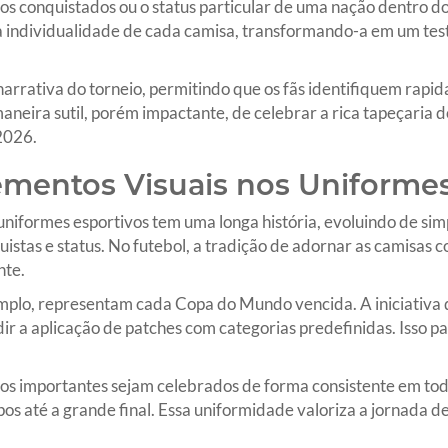
os conquistados ou o status particular de uma nação dentro 
a individualidade de cada camisa, transformando-a em um test
arrativa do torneio, permitindo que os fãs identifiquem rapid
aneira sutil, porém impactante, de celebrar a rica tapeçaria d
2026.
ementos Visuais nos Uniformes
iformes esportivos tem uma longa história, evoluindo de sim
istas e status. No futebol, a tradição de adornar as camisa
nte.
emplo, representam cada Copa do Mundo vencida. A iniciativa
dir a aplicação de patches com categorias predefinidas. Isso
s importantes sejam celebrados de forma consistente em toda
pos até a grande final. Essa uniformidade valoriza a jornada d