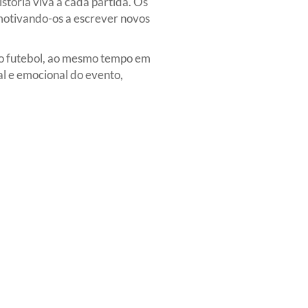
stória viva a cada partida. Os
 motivando-os a escrever novos
do futebol, ao mesmo tempo em
l e emocional do evento,