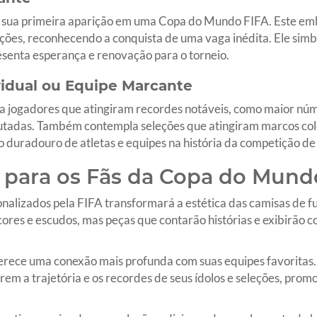
o sua primeira aparição em uma Copa do Mundo FIFA. Este e
ções, reconhecendo a conquista de uma vaga inédita. Ele simbol
esenta esperança e renovação para o torneio.
vidual ou Equipe Marcante
ra jogadores que atingiram recordes notáveis, como maior n
utadas. Também contempla seleções que atingiram marcos cole
o duradouro de atletas e equipes na história da competição de 
e para os Fãs da Copa do Mund
nalizados pela FIFA transformará a estética das camisas de f
ores e escudos, mas peças que contarão histórias e exibirão co
erece uma conexão mais profunda com suas equipes favoritas. 
brem a trajetória e os recordes de seus ídolos e seleções, p