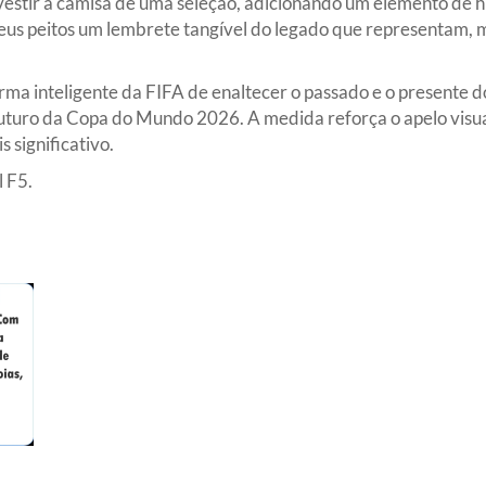
e vestir a camisa de uma seleção, adicionando um elemento de hi
seus peitos um lembrete tangível do legado que representam,
rma inteligente da FIFA de enaltecer o passado e o presente 
futuro da Copa do Mundo 2026. A medida reforça o apelo visua
 significativo.
 F5.