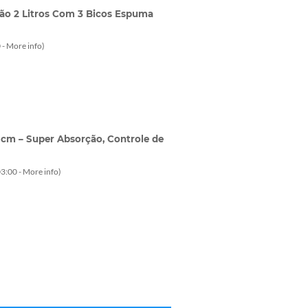
ão 2 Litros Com 3 Bicos Espuma
 -
More info
)
 cm – Super Absorção, Controle de
3:00 -
More info
)