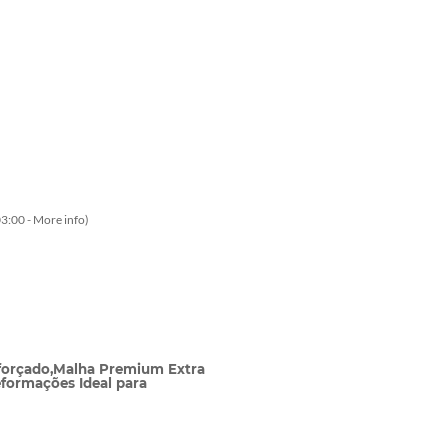
3:00 -
More info
)
eforçado,Malha Premium Extra
eformações Ideal para