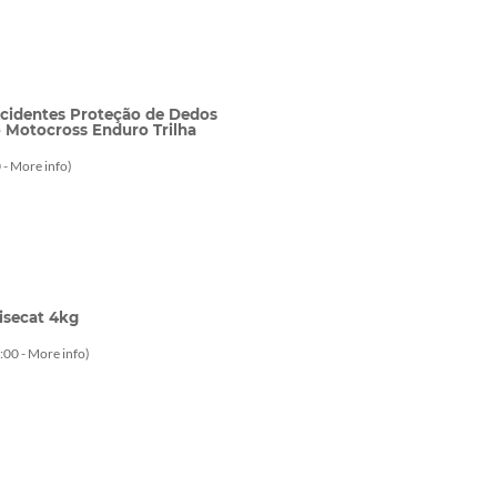
Acidentes Proteção de Dedos
 Motocross Enduro Trilha
 -
More info
)
isecat 4kg
:00 -
More info
)