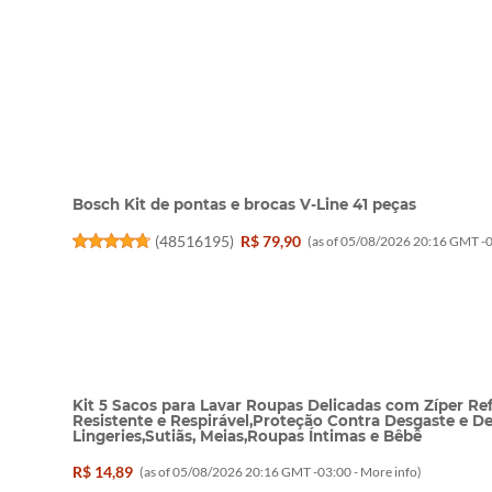
Bosch Kit de pontas e brocas V-Line 41 peças
(
48516195
)
R$ 79,90
(as of 05/08/2026 20:16 GMT -0
Kit 5 Sacos para Lavar Roupas Delicadas com Zíper R
Resistente e Respirável,Proteção Contra Desgaste e D
Lingeries,Sutiãs, Meias,Roupas Íntimas e Bêbê
R$ 14,89
(as of 05/08/2026 20:16 GMT -03:00 -
More info
)