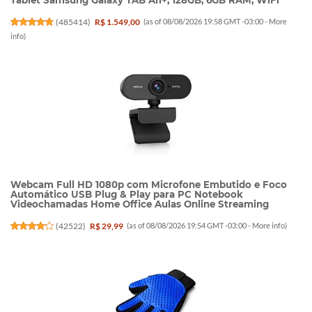
Tablet Samsung Galaxy TAB A11+, 128GB, 6GB RAM, WiFi
(
485414
)
R$ 1.549,00
(as of 08/08/2026 19:58 GMT -03:00 -
More
info
)
Webcam Full HD 1080p com Microfone Embutido e Foco
Automático USB Plug & Play para PC Notebook
Videochamadas Home Office Aulas Online Streaming
(
42522
)
R$ 29,99
(as of 08/08/2026 19:54 GMT -03:00 -
More info
)