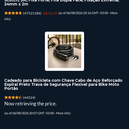
Scotch, 3M, Fixa Forte, Fita Dupla Face, Fixação Extrema,
24mm x 2m
(
47521186
)
R$ 32,20
(as of 06/08/2026 20:16 GMT -03:00 -
More
info
)
Cadeado para Bicicleta com Chave Cabo de Aço Reforçado
Espiral Preto Trava de Segurança Flexível para Bike Moto
Portão
(
44524
)
Now retrieving the price.
(as of 06/08/2026 20:07 GMT -03:00 -
More info
)