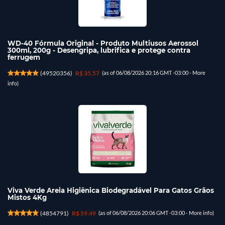
WD-40 Fórmula Original - Produto Multiusos Aerossol
300ml, 200g - Desengripa, lubrifica e protege contra
ferrugem
(
49520356
)
R$ 35,57
(as of 06/08/2026 20:16 GMT -03:00 -
More
info
)
Viva Verde Areia Higiênica Biodegradável Para Gatos Grãos
Mistos 4Kg
(
4854791
)
R$ 59,49
(as of 06/08/2026 20:06 GMT -03:00 -
More info
)