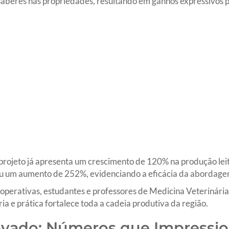
saberes nas propriedades, resultando em ganhos expressivos pa
projeto já apresenta um crescimento de 120% na produção leit
ou um aumento de 252%, evidenciando a eficácia da abordage
perativas, estudantes e professores de Medicina Veterinária 
ria e prática fortalece toda a cadeia produtiva da região.
vado: Números que Impressi