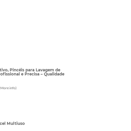
ivo, Pincéis para Lavagem de
ofissional e Precisa – Qualidade
-
More info
)
cel Multiuso