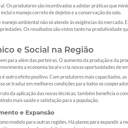
ral. Os produtores são incentivados a adotar práticas que mini
inclui o manejo correto de dejetos e a conservação do solo.
e manejo ambiental não só atende às exigências do mercado. E
ropriedades. Os resultados são vistos tanto na produtividade 
co e Social na Região
ndem para além das porteiras. O aumento da produção e da pro
so movimenta a economia local e cria novas oportunidades de e
 é outro efeito positivo. Com produtores mais capacitados, 
 Isso se traduz em melhores condições para todos os cooperados
 fruto da aplicação das novas técnicas, também beneficia o co
indo mais saúde e satisfação para a população.
imento e Expansão
como modelo para outras regiões. Há planos para expandir a m