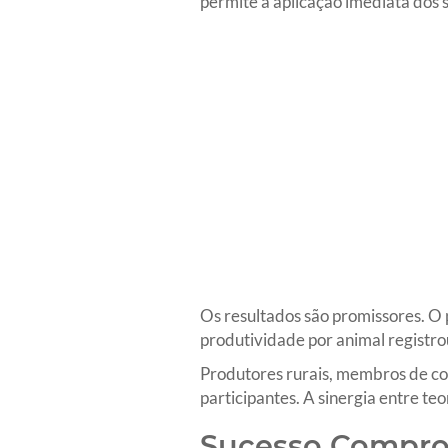
permite a aplicação imediata dos 
Os resultados são promissores. O 
produtividade por animal registr
Produtores rurais, membros de coo
participantes. A sinergia entre teo
Sucesso Compro