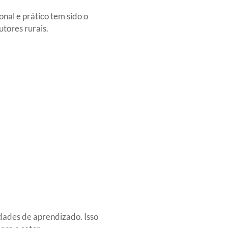
nal e prático tem sido o
tores rurais.
idades de aprendizado. Isso