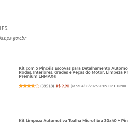
 F5.
as.pa.gov.br
Kit com 5 Pincéis Escovas para Detalhamento Automot
Rodas, Interiores, Grades e Peças do Motor, Limpeza Pr
Premium LNMAX®
(
38518
)
R$ 9,90
(as of 04/08/2026 20:09 GMT -03:00 
Kit Limpeza Automotiva Toalha Microfibra 30x40 + Pin