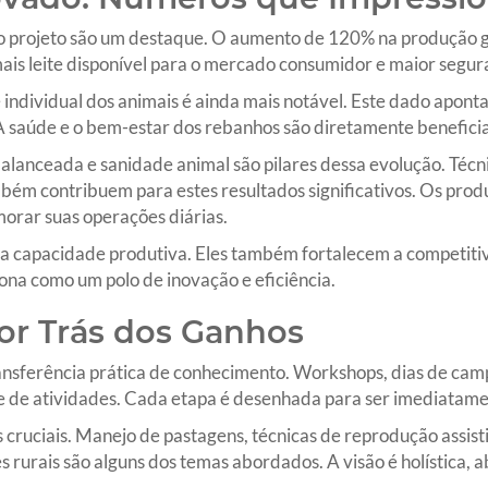
 projeto são um destaque. O aumento de 120% na produção ger
 mais leite disponível para o mercado consumidor e maior segur
 individual dos animais é ainda mais notável. Este dado apon
saúde e o bem-estar dos rebanhos são diretamente beneficiad
balanceada e sanidade animal são pilares dessa evolução. Téc
mbém contribuem para estes resultados significativos. Os pr
orar suas operações diárias.
a capacidade produtiva. Eles também fortalecem a competiti
iona como um polo de inovação e eficiência.
or Trás dos Ganhos
ransferência prática de conhecimento. Workshops, dias de camp
 de atividades. Cada etapa é desenhada para ser imediatamen
as cruciais. Manejo de pastagens, técnicas de reprodução assis
s rurais são alguns dos temas abordados. A visão é holística, 