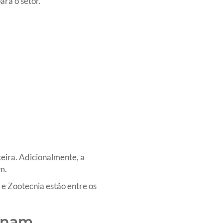
ra o setor.
eira. Adicionalmente, a
m.
e Zootecnia estão entre os
onam