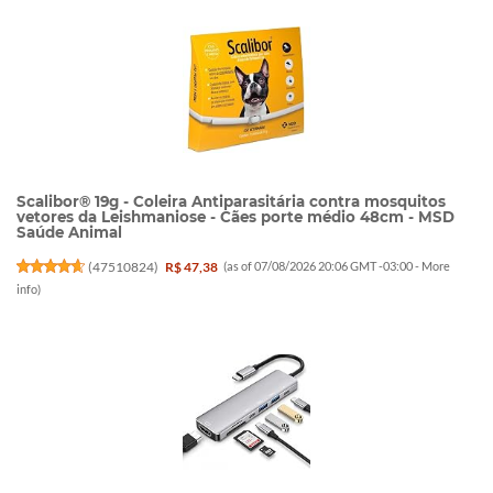
Scalibor® 19g - Coleira Antiparasitária contra mosquitos
vetores da Leishmaniose - Cães porte médio 48cm - MSD
Saúde Animal
(
47510824
)
R$ 47,38
(as of 07/08/2026 20:06 GMT -03:00 -
More
info
)