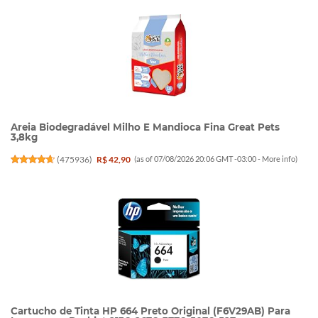
Areia Biodegradável Milho E Mandioca Fina Great Pets
3,8kg
(
475936
)
R$ 42,90
(as of 07/08/2026 20:06 GMT -03:00 -
More info
)
Cartucho de Tinta HP 664 Preto Original (F6V29AB) Para