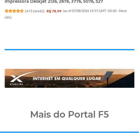
Impressora Deskjet 2136, 2676, 3776, 5076, 527
(
47516442
)
R$ 78,99
(as of 07/08/2026 19:57 GMT -03:00 -
More
info
)
Mais do Portal F5