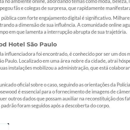
a no ambiente online, abordando temas como moda, beleza, l
a pegou fãs e colegas de surpresa, que rapidamente manifestara
pública com forte engajamento digital é significativo. Milha
rando a dimensão de sua influência. A comunidade online ag
mpo em que lamenta a interrupção abrupta de sua trajetória.
d Hotel São Paulo
 influenciadora foi encontrado, é conhecido por ser um dos ma
 Paulo. Localizado em uma área nobre da cidade, atrai hósped
uas instalações mobilizou a administração, que está colabor
icado oficial sobre o caso, seguindo as orientações da Polícia 
osewood é essencial para o fornecimento de imagens de câmer
er outros dados que possam auxiliar na reconstituição dos fat
s padrão foram seguidos após a descoberta do corpo.