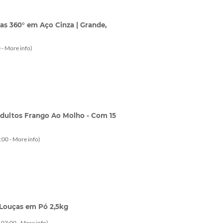
as 360° em Aço Cinza | Grande,
 -
More info
)
Adultos Frango Ao Molho - Com 15
:00 -
More info
)
Louças em Pó 2,5kg
-03:00 -
More info
)