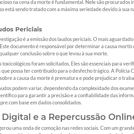
cioso na cena da morte é fundamental. Nele são procurados i
caso está sendo tratado com a máxima seriedade devido à sua 
udos Periciais
estigação é a emissão dos laudos periciais. O mais aguardado
 Este documento é responsável por determinar a causa mortis d
 qualquer conclusão sobre o que levou à sua morte.
oxicológicos foram solicitados. Eles são essenciais para veri
que possa ter contribuído para o desfecho trágico. A Polícia C
sobre a causa da morte é prematura e pode prejudicar o trabal
laudos podem variar, dependendo da complexidade dos exames l
entífico para garantir a precisão e a confiabilidade das infor
mpre com base em dados consolidados.
 Digital e a Repercussão Onlin
l gerou uma onda de comoção nas redes sociais. Com um grand