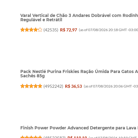
Varal Vertical de Chão 3 Andares Dobrável com Rodinh
Regulável e Retrátil
(
42535
)
R$ 72,97
(as of 07/08/2026 20:18 GMT -03:00
Pack Nestlé Purina Friskies Ração Úmida Para Gatos 
Sachês 85g
(
4952242
)
R$ 36,53
(as of 07/08/2026 20:06 GMT -03
Finish Power Powder Advanced Detergente para Lava 
(
48522582
)
R$ 119,19
(as of 07/08/2026 19:59 GMT 