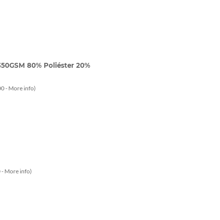
 350GSM 80% Poliéster 20%
0 -
More info
)
 -
More info
)