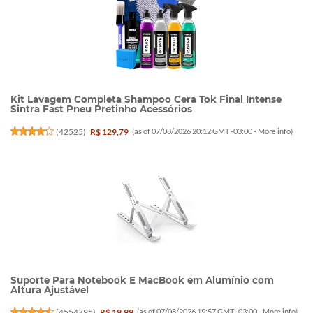
Kit Lavagem Completa Shampoo Cera Tok Final Intense
Sintra Fast Pneu Pretinho Acessórios
(
42525
)
R$ 129,79
(as of 07/08/2026 20:12 GMT -03:00 -
More info
)
Suporte Para Notebook E MacBook em Alumínio com
Altura Ajustável
(
4554795
)
R$ 19,99
(as of 07/08/2026 19:57 GMT -03:00 -
More info
)