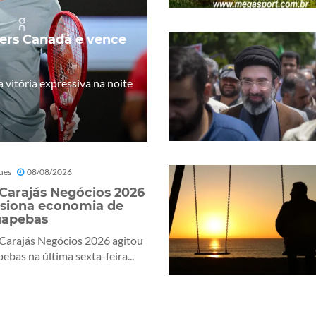
ters Canadá e vence
 vitória expressiva na noite
ues
08/08/2026
 Carajás Negócios 2026
siona economia de
uapebas
 Carajás Negócios 2026 agitou
ebas na última sexta-feira...