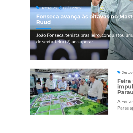
Destaques
08/08/2026
Fonseca avança às oitavas no Mas
Ruud
João Fonseca, tenista brasileiro, conquistou uma
de sexta-feira (7) ao superar...
Destaq
Feira
impul
Para
A Feira
Parauap