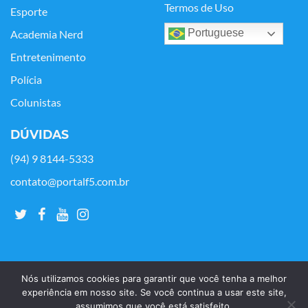
Termos de Uso
Esporte
Portuguese
Academia Nerd
Entretenimento
Polícia
Colunistas
DÚVIDAS
(94) 9 8144-5333
contato@portalf5.com.br
Nós utilizamos cookies para garantir que você tenha a melhor
experiência em nosso site. Se você continua a usar este site,
assumimos que você está satisfeito.