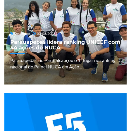
Destaques
05/08/2026
Parauapebas lidera ranking UNICEF com
44 ações do NUCA
Parauapebas, no Pará, alcançou o 1º lugar no ranking
nacional do Painel NUCA em Ação...