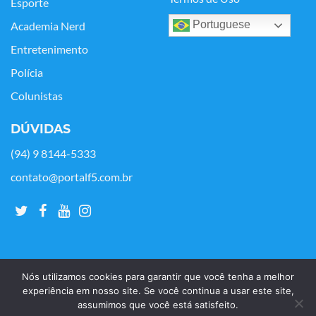
Esporte
Portuguese
Academia Nerd
Entretenimento
Polícia
Colunistas
DÚVIDAS
(94) 9 8144-5333
contato@portalf5.com.br
Nós utilizamos cookies para garantir que você tenha a melhor
experiência em nosso site. Se você continua a usar este site,
assumimos que você está satisfeito.
Copyright © Portal F5 - 2021. Todos os os direitos reservados.