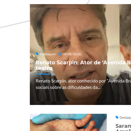
Destaques
08/08/2026
Renato Scarpin: Ator de ‘Avenida B
teatro
Renato Scarpin, ator conhecido por “Avenida Bra
sociais sobre as dificuldades da...
Destaq
Saram