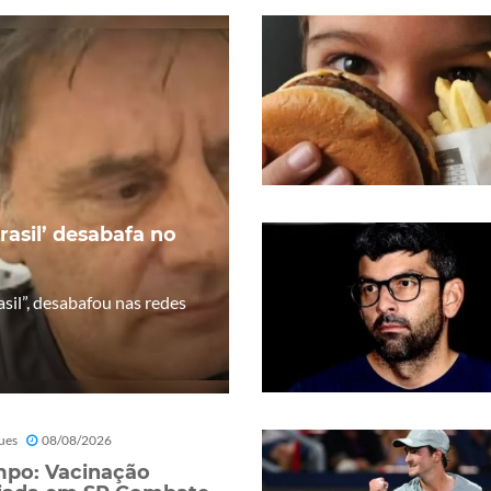
rasil’ desabafa no
sil”, desabafou nas redes
ues
08/08/2026
po: Vacinação