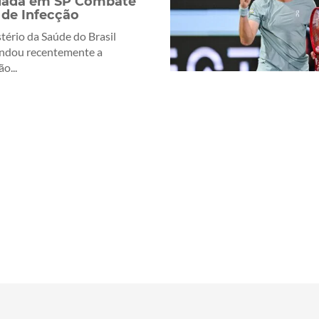
iada em SP Combate
 de Infecção
tério da Saúde do Brasil
ndou recentemente a
o...