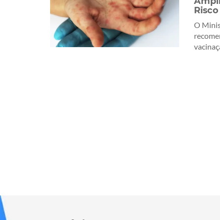
Ampl
Risco
O Minis
recome
vacinaçã