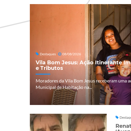
Destaques
08/08/2026
Vila Bom Jesus: Ação Itinerante I
e Tributos
Moradores da Vila Bom Jesus receberam uma açã
Municipal de Habitação na...
Destaq
Renat