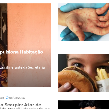
mpulsiona Habitação
o itinerante da Secretaria
ues
08/08/2026
o Scarpin: Ator de