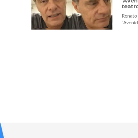
‘Aven
teatr
Renato 
“Avenida