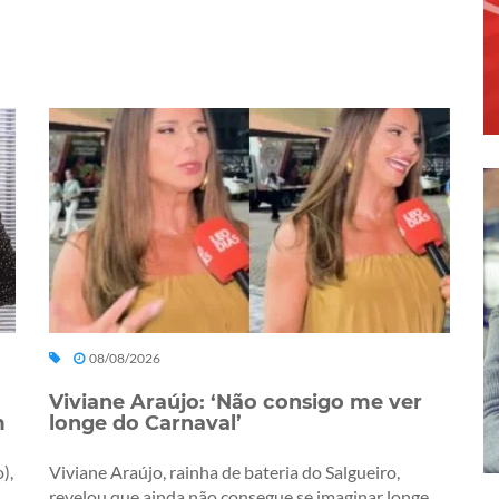
08/08/2026
Viviane Araújo: ‘Não consigo me ver
m
longe do Carnaval’
),
Viviane Araújo, rainha de bateria do Salgueiro,
revelou que ainda não consegue se imaginar longe...