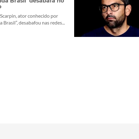
ida Brasil’ desabafa no
o
Scarpin, ator conhecido por
 Brasil”, desabafou nas redes...